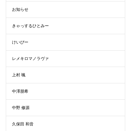
お知らせ
きゃっするひとみー
けいぴー
レメキロマノラヴァ
上村 颯
中澤朋希
中野 修源
久保田 和音