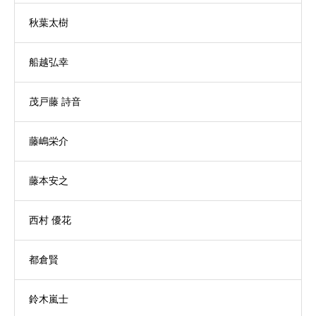
秋葉太樹
船越弘幸
茂戸藤 詩音
藤嶋栄介
藤本安之
西村 優花
都倉賢
鈴木嵐士