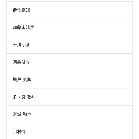
伊佐嘉矩
加藤未渚実
十川ゆき
圓乗健介
城戸 美和
多々良 敦斗
宮城 和也
川村怜