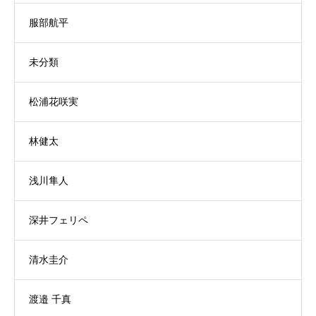
服部航平
未分類
松浦花咲実
林健太
浅川隼人
深井フェリペ
清水圭介
渡邉 千真