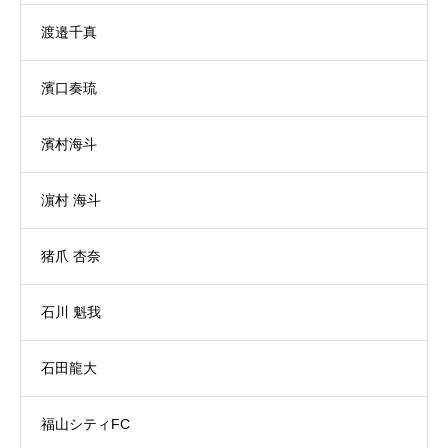
渡邉千真
濱口奏琉
濱村海斗
濵村 海斗
猪爪 杏奈
石川 魁我
石田龍大
福山シティFC