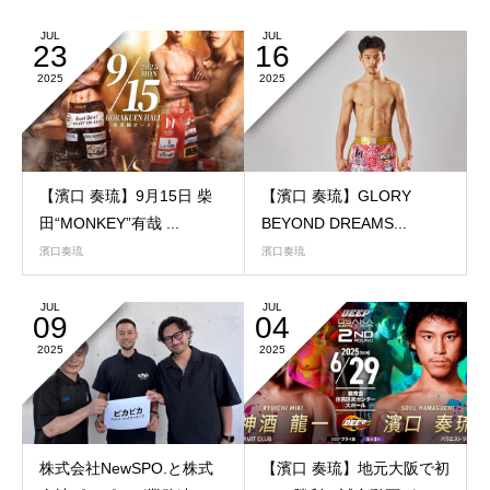
JUL
JUL
23
16
2025
2025
【濱口 奏琉】9月15日 柴
【濱口 奏琉】GLORY
田“MONKEY”有哉 ...
BEYOND DREAMS...
濱口奏琉
濱口奏琉
JUL
JUL
09
04
2025
2025
株式会社NewSPO.と株式
【濱口 奏琉】地元大阪で初