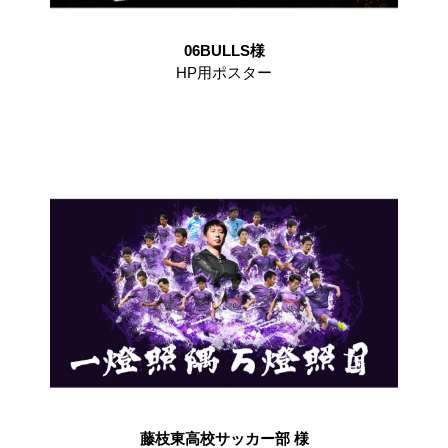
06BULLS様
HP用ポスター
藤枝東高校サッカー部 様