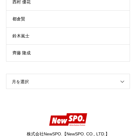
西村 優花
都倉賢
鈴木嵐士
齊藤 隆成
月を選択
株式会社NewSPO.【NewSPO. CO., LTD.】