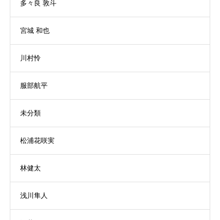
多々良 敦斗
宮城 和也
川村怜
服部航平
未分類
松浦花咲実
林健太
浅川隼人