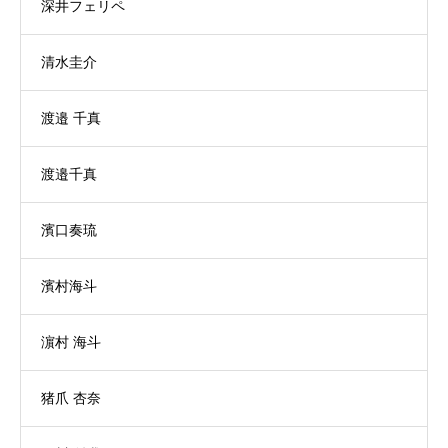
深井フェリペ
清水圭介
渡邉 千真
渡邉千真
濱口奏琉
濱村海斗
濵村 海斗
猪爪 杏奈