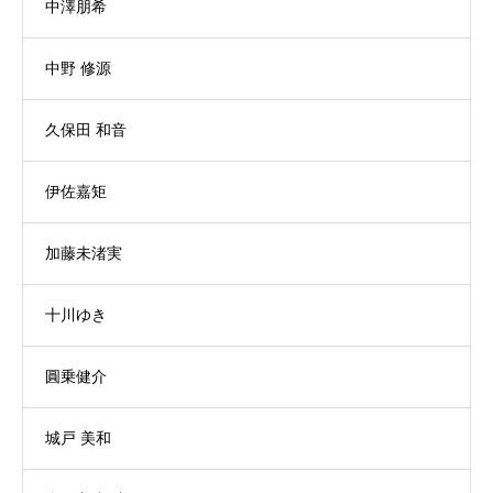
中澤朋希
中野 修源
久保田 和音
伊佐嘉矩
加藤未渚実
十川ゆき
圓乗健介
城戸 美和