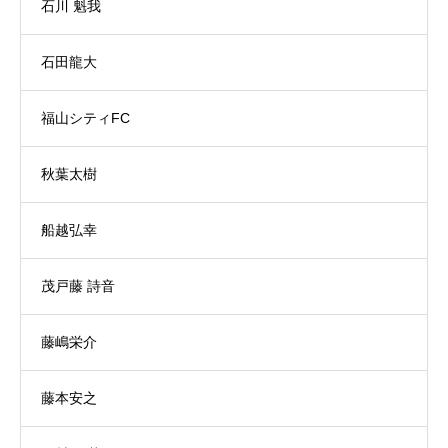
石川 魁我
石田龍大
福山シティFC
秋葉太樹
船越弘幸
茂戸藤 詩音
藤嶋栄介
藤本安之