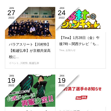
JAN
JAN
27
24
2022
2022
【Tina】1月28日（金）午
後7時～関西テレビ「ち...
パラアスリート【川村怜】
【船越弘幸】が京都共栄高
Tina
,
お知らせ
校に...
イベント
,
川村怜
,
船越弘幸
JAN
JAN
19
19
2022
2022