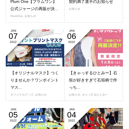
Plum One【プラムワン】
契約満了選手のお知らせ
公式ジャージの再販が決...
お知らせ
PlumOne
,
お知らせ
JAN
JAN
07
06
2022
2022
【オリジナルマスク】つく
【きゃっするひとみー】石
りませんか？ワンポイント
垣が好きすぎて石垣柄で作
マス...
っち...
オリジナルグッズ
,
お知らせ
お知らせ
,
きゃっするひとみー
JAN
JAN
05
04
2022
2022