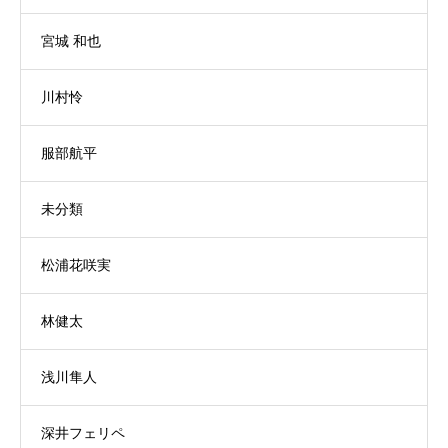
宮城 和也
川村怜
服部航平
未分類
松浦花咲実
林健太
浅川隼人
深井フェリペ