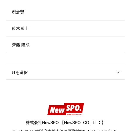
都倉賢
鈴木嵐士
齊藤 隆成
月を選択
株式会社NewSPO.【NewSPO. CO., LTD.】