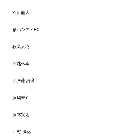
石田龍大
福山シティFC
秋葉太樹
船越弘幸
茂戸藤 詩音
藤嶋栄介
藤本安之
西村 優花