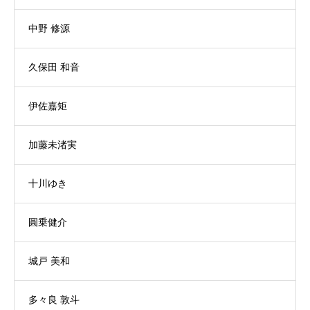
中野 修源
久保田 和音
伊佐嘉矩
加藤未渚実
十川ゆき
圓乗健介
城戸 美和
多々良 敦斗