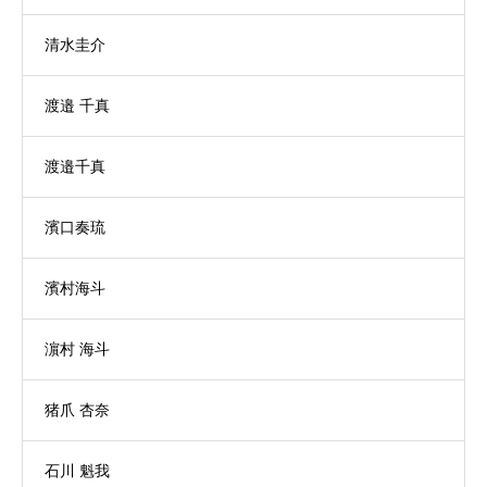
清水圭介
渡邉 千真
渡邉千真
濱口奏琉
濱村海斗
濵村 海斗
猪爪 杏奈
石川 魁我