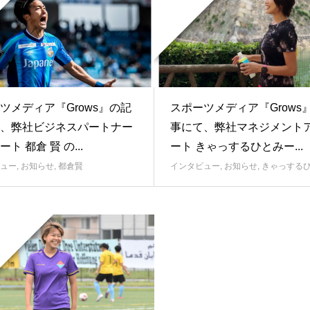
ツメディア『Grows』の記
スポーツメディア『Grows
、弊社ビジネスパートナー
事にて、弊社マネジメント
ト 都倉 賢 の...
ート きゃっするひとみー...
ュー
,
お知らせ
,
都倉賢
インタビュー
,
お知らせ
,
きゃっする