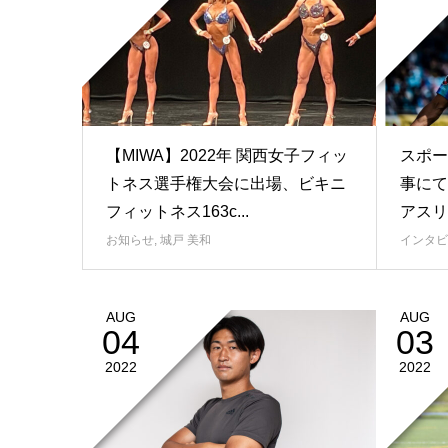
【MIWA】2022年 関西女子フィッ
スポー
トネス選手権大会に出場、ビキニ
事にて
フィットネス163c...
アスリー
お知らせ
,
城戸 美和
インタビ
AUG
AUG
04
03
2022
2022