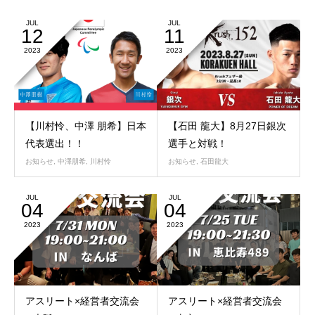
JUL
JUL
12
11
2023
2023
【川村怜、中澤 朋希】日本
【石田 龍大】8月27日銀次
代表選出！！
選手と対戦！
お知らせ
,
中澤朋希
,
川村怜
お知らせ
,
石田龍大
JUL
JUL
04
04
2023
2023
アスリート×経営者交流会
アスリート×経営者交流会