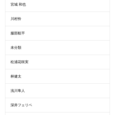
宮城 和也
川村怜
服部航平
未分類
松浦花咲実
林健太
浅川隼人
深井フェリペ