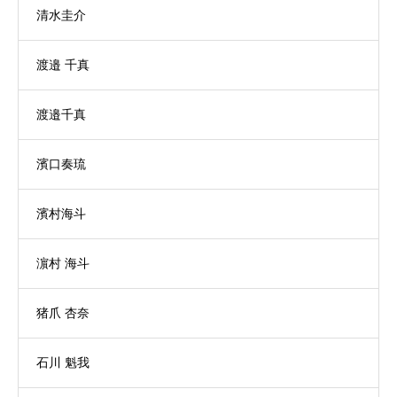
清水圭介
渡邉 千真
渡邉千真
濱口奏琉
濱村海斗
濵村 海斗
猪爪 杏奈
石川 魁我