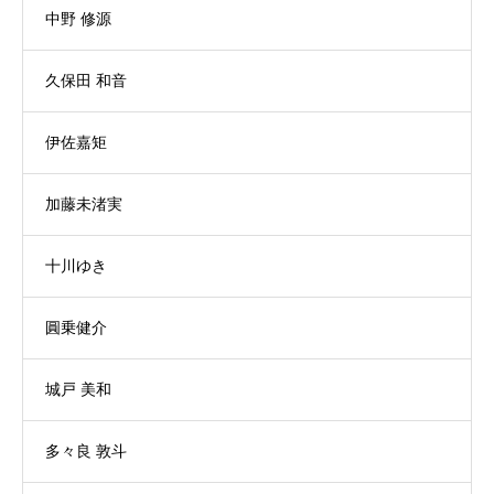
中野 修源
久保田 和音
伊佐嘉矩
加藤未渚実
十川ゆき
圓乗健介
城戸 美和
多々良 敦斗