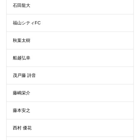
石田龍大
福山シティFC
秋葉太樹
船越弘幸
茂戸藤 詩音
藤嶋栄介
藤本安之
西村 優花