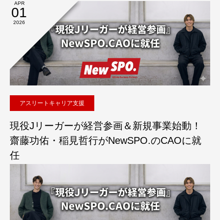
APR
01
2026
アスリートキャリア支援
現役Jリーガーが経営参画＆新規事業始動！
齋藤功佑・稲見哲行がNewSPO.のCAOに就
任