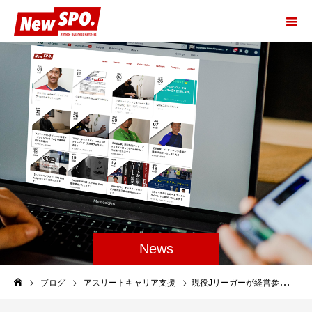
News
ブログ
アスリートキャリア支援
現役Jリーガーが経営参画＆新規事業始動！齋藤功佑・稲見哲行がNewSPO.のCAOに就任