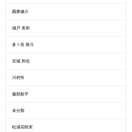
圓乗健介
城戸 美和
多々良 敦斗
宮城 和也
川村怜
服部航平
未分類
松浦花咲実