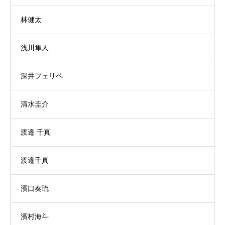
林健太
浅川隼人
深井フェリペ
清水圭介
渡邉 千真
渡邉千真
濱口奏琉
濱村海斗