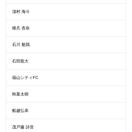
濵村 海斗
猪爪 杏奈
石川 魁我
石田龍大
福山シティFC
秋葉太樹
船越弘幸
茂戸藤 詩音