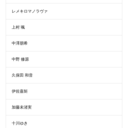
レメキロマノラヴァ
上村 颯
中澤朋希
中野 修源
久保田 和音
伊佐嘉矩
加藤未渚実
十川ゆき