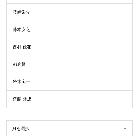
藤嶋栄介
藤本安之
西村 優花
都倉賢
鈴木嵐士
齊藤 隆成
月を選択