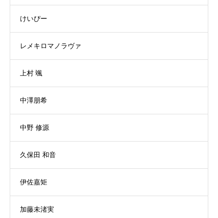
けいぴー
レメキロマノラヴァ
上村 颯
中澤朋希
中野 修源
久保田 和音
伊佐嘉矩
加藤未渚実