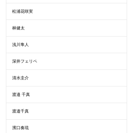
松浦花咲実
林健太
浅川隼人
深井フェリペ
清水圭介
渡邉 千真
渡邉千真
濱口奏琉