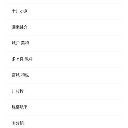
十川ゆき
圓乗健介
城戸 美和
多々良 敦斗
宮城 和也
川村怜
服部航平
未分類