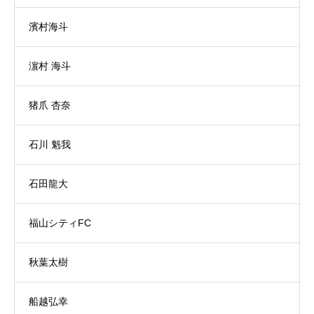
濱村海斗
濵村 海斗
猪爪 杏奈
石川 魁我
石田龍大
福山シティFC
秋葉太樹
船越弘幸