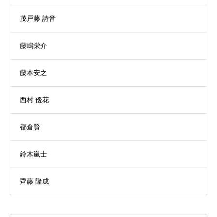
茂戸藤 詩音
藤嶋栄介
藤本安之
西村 優花
都倉賢
鈴木嵐士
齊藤 隆成