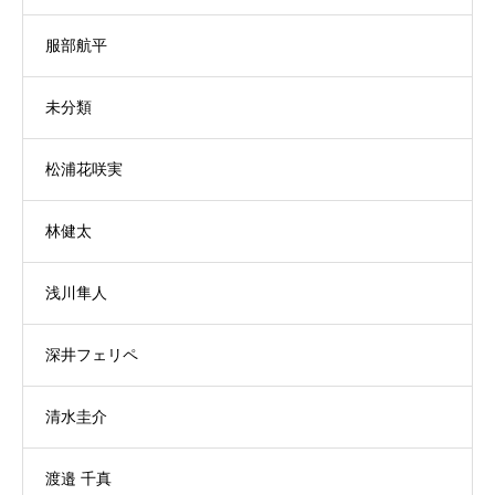
服部航平
未分類
松浦花咲実
林健太
浅川隼人
深井フェリペ
清水圭介
渡邉 千真