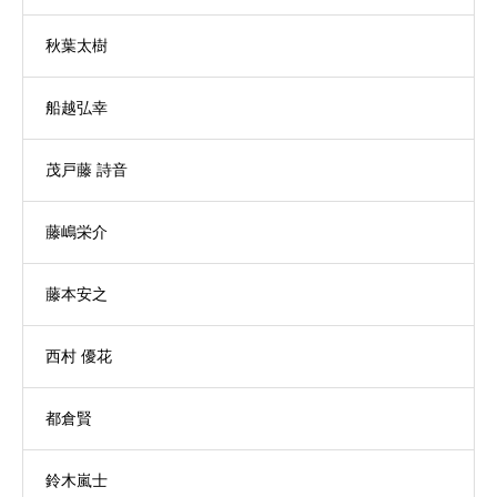
秋葉太樹
船越弘幸
茂戸藤 詩音
藤嶋栄介
藤本安之
西村 優花
都倉賢
鈴木嵐士