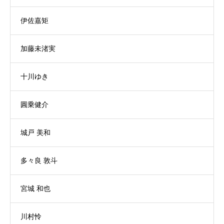
伊佐嘉矩
加藤未渚実
十川ゆき
圓乗健介
城戸 美和
多々良 敦斗
宮城 和也
川村怜