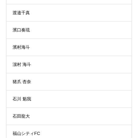
渡邉千真
濱口奏琉
濱村海斗
濵村 海斗
猪爪 杏奈
石川 魁我
石田龍大
福山シティFC