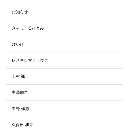
お知らせ
きゃっするひとみー
けいぴー
レメキロマノラヴァ
上村 颯
中澤朋希
中野 修源
久保田 和音