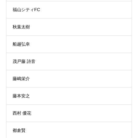
福山シティFC
秋葉太樹
船越弘幸
茂戸藤 詩音
藤嶋栄介
藤本安之
西村 優花
都倉賢