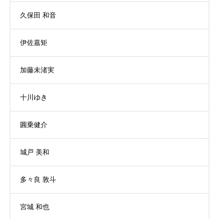
久保田 和音
伊佐嘉矩
加藤未渚実
十川ゆき
圓乗健介
城戸 美和
多々良 敦斗
宮城 和也