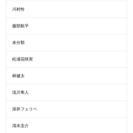
川村怜
服部航平
未分類
松浦花咲実
林健太
浅川隼人
深井フェリペ
清水圭介