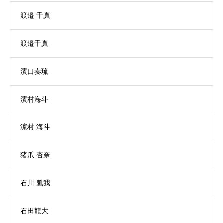
渡邉 千真
渡邉千真
濱口奏琉
濱村海斗
濵村 海斗
猪爪 杏奈
石川 魁我
石田龍大