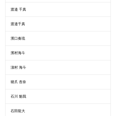
渡邉 千真
渡邉千真
濱口奏琉
濱村海斗
濵村 海斗
猪爪 杏奈
石川 魁我
石田龍大