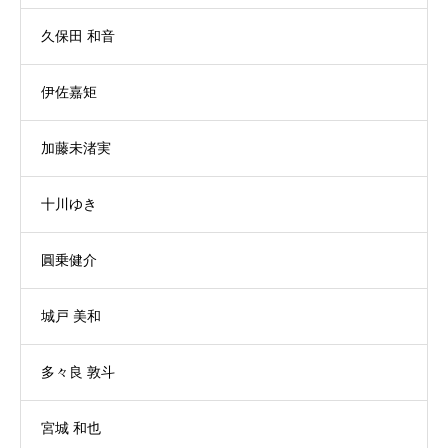
久保田 和音
伊佐嘉矩
加藤未渚実
十川ゆき
圓乗健介
城戸 美和
多々良 敦斗
宮城 和也