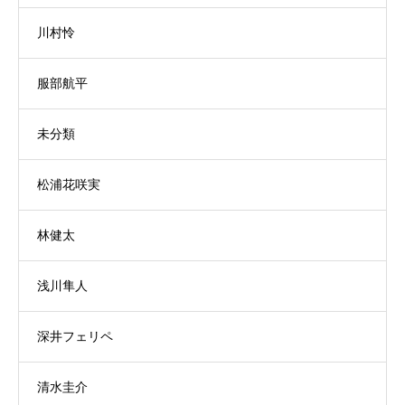
川村怜
服部航平
未分類
松浦花咲実
林健太
浅川隼人
深井フェリペ
清水圭介