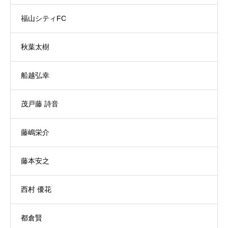
福山シティFC
秋葉太樹
船越弘幸
茂戸藤 詩音
藤嶋栄介
藤本安之
西村 優花
都倉賢