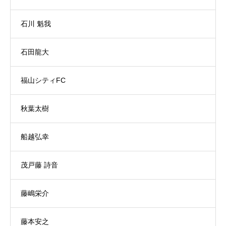
石川 魁我
石田龍大
福山シティFC
秋葉太樹
船越弘幸
茂戸藤 詩音
藤嶋栄介
藤本安之