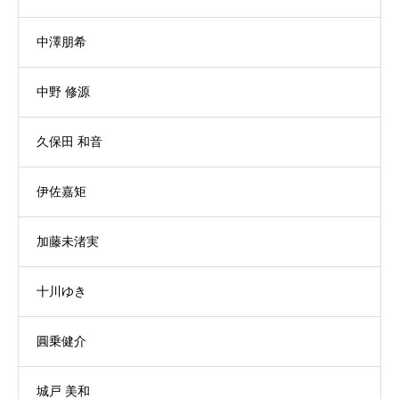
中澤朋希
中野 修源
久保田 和音
伊佐嘉矩
加藤未渚実
十川ゆき
圓乗健介
城戸 美和