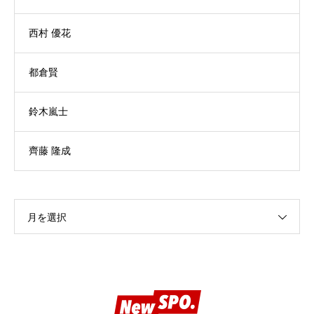
西村 優花
都倉賢
鈴木嵐士
齊藤 隆成
月を選択