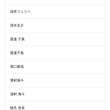
深井フェリペ
清水圭介
渡邉 千真
渡邉千真
濱口奏琉
濱村海斗
濵村 海斗
猪爪 杏奈