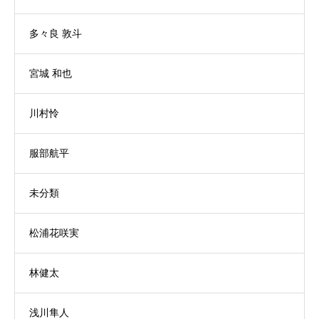
多々良 敦斗
宮城 和也
川村怜
服部航平
未分類
松浦花咲実
林健太
浅川隼人