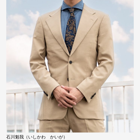
石川魁我（いしかわ かいが）