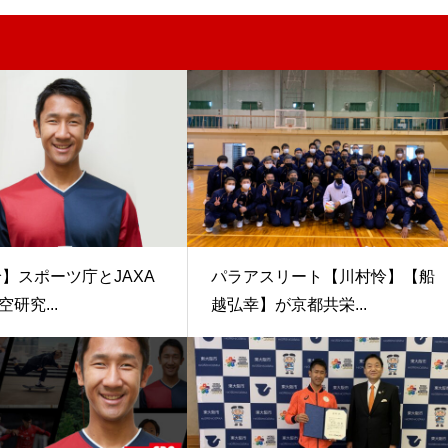
怜】スポーツ庁とJAXA
パラアスリート【川村怜】【船
研究...
越弘幸】が京都共栄...