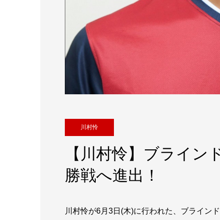
川村怜
【川村怜】ブライン
勝戦へ進出！
川村怜が6月3日(木)に行われた、ブライン