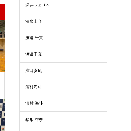
深井フェリペ
清水圭介
渡邉 千真
渡邉千真
濱口奏琉
濱村海斗
濵村 海斗
猪爪 杏奈