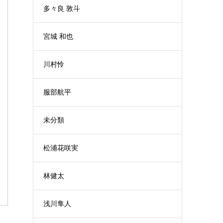
多々良 敦斗
宮城 和也
川村怜
服部航平
未分類
松浦花咲実
林健太
浅川隼人