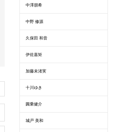
中澤朋希
中野 修源
久保田 和音
伊佐嘉矩
加藤未渚実
十川ゆき
圓乗健介
城戸 美和