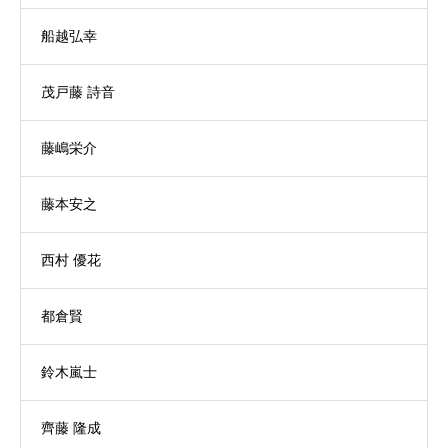
船越弘幸
茂戸藤 詩音
藤嶋栄介
藤本安之
西村 優花
都倉賢
鈴木嵐士
齊藤 隆成