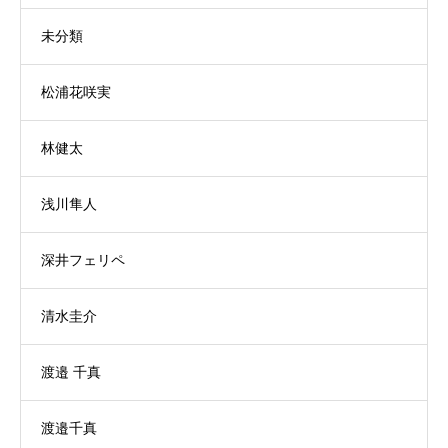
未分類
松浦花咲実
林健太
浅川隼人
深井フェリペ
清水圭介
渡邉 千真
渡邉千真