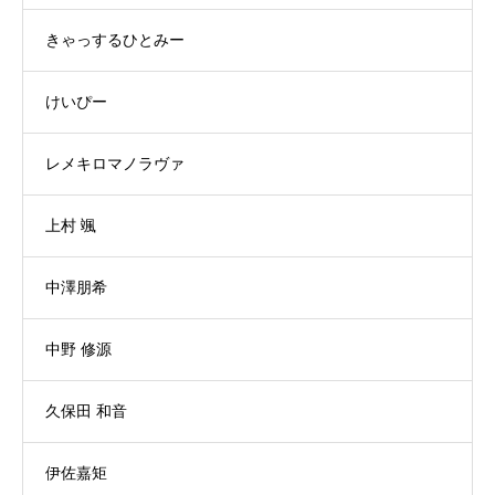
きゃっするひとみー
けいぴー
レメキロマノラヴァ
上村 颯
中澤朋希
中野 修源
久保田 和音
伊佐嘉矩