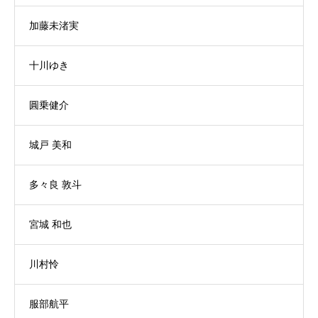
加藤未渚実
十川ゆき
圓乗健介
城戸 美和
多々良 敦斗
宮城 和也
川村怜
服部航平