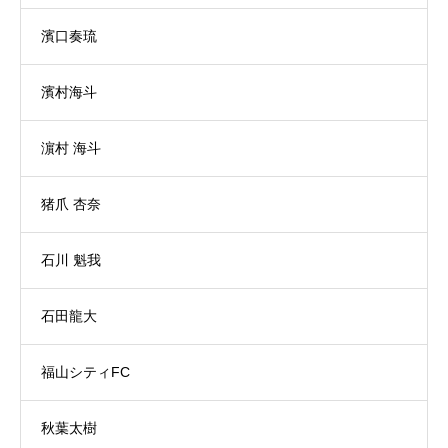
濱口奏琉
濱村海斗
濵村 海斗
猪爪 杏奈
石川 魁我
石田龍大
福山シティFC
秋葉太樹