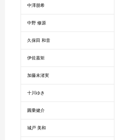
中澤朋希
中野 修源
久保田 和音
伊佐嘉矩
加藤未渚実
十川ゆき
圓乗健介
城戸 美和