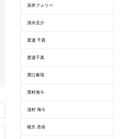
深井フェリペ
清水圭介
渡邉 千真
渡邉千真
濱口奏琉
濱村海斗
濵村 海斗
猪爪 杏奈