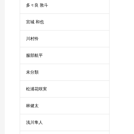
多々良 敦斗
宮城 和也
川村怜
服部航平
未分類
松浦花咲実
林健太
浅川隼人