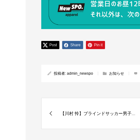
Post
Share
Pin it
投稿者:
admin_newspo
お知らせ
【川村 怜】ブラインドサッカー男子...