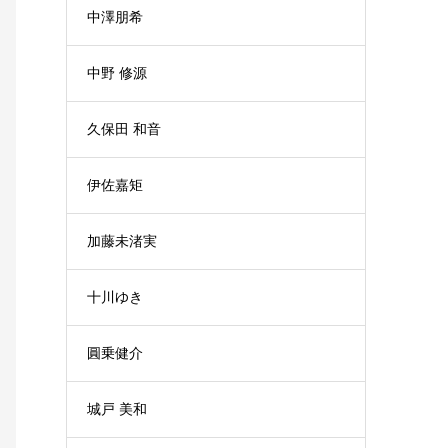
中澤朋希
中野 修源
久保田 和音
伊佐嘉矩
加藤未渚実
十川ゆき
圓乗健介
城戸 美和