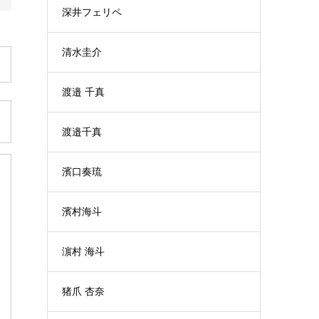
深井フェリペ
清水圭介
渡邉 千真
渡邉千真
濱口奏琉
濱村海斗
濵村 海斗
猪爪 杏奈