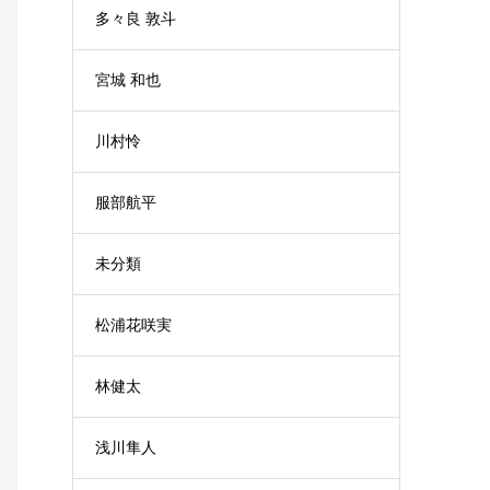
多々良 敦斗
宮城 和也
川村怜
服部航平
未分類
松浦花咲実
林健太
浅川隼人