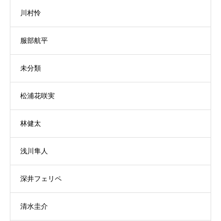
川村怜
服部航平
未分類
松浦花咲実
林健太
浅川隼人
深井フェリペ
清水圭介