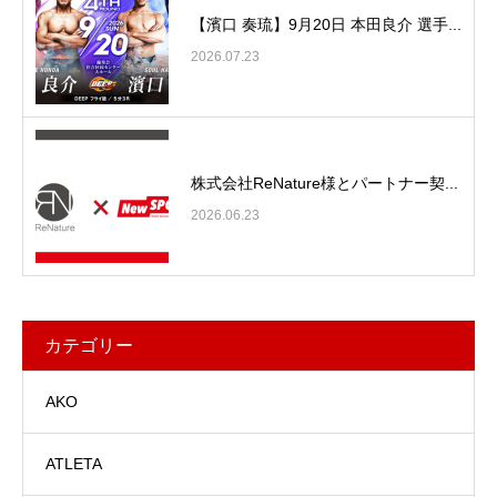
【濱口 奏琉】9月20日 本田良介 選手...
2026.07.23
株式会社ReNature様とパートナー契...
2026.06.23
カテゴリー
AKO
ATLETA