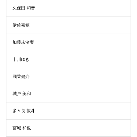
久保田 和音
伊佐嘉矩
加藤未渚実
十川ゆき
圓乗健介
城戸 美和
多々良 敦斗
宮城 和也