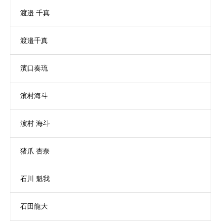
渡邉 千真
渡邉千真
濱口奏琉
濱村海斗
濵村 海斗
猪爪 杏奈
石川 魁我
石田龍大