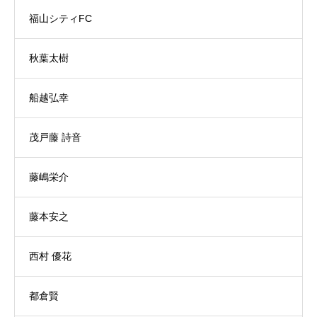
福山シティFC
秋葉太樹
船越弘幸
茂戸藤 詩音
藤嶋栄介
藤本安之
西村 優花
都倉賢