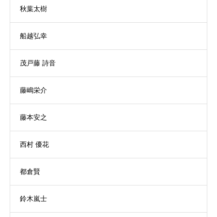
秋葉太樹
船越弘幸
茂戸藤 詩音
藤嶋栄介
藤本安之
西村 優花
都倉賢
鈴木嵐士