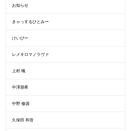
お知らせ
きゃっするひとみー
けいぴー
レメキロマノラヴァ
上村 颯
中澤朋希
中野 修源
久保田 和音