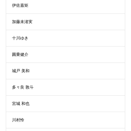
伊佐嘉矩
加藤未渚実
十川ゆき
圓乗健介
城戸 美和
多々良 敦斗
宮城 和也
川村怜