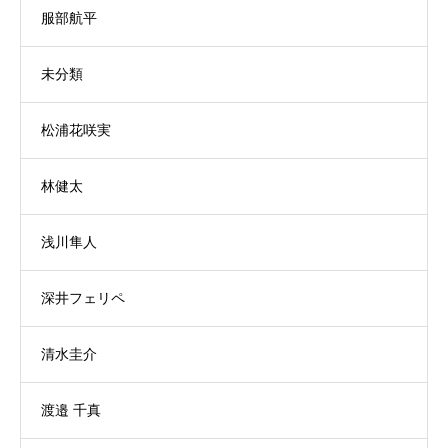
服部航平
未分類
松浦花咲実
林健太
浅川隼人
深井フェリペ
清水圭介
渡邉 千真