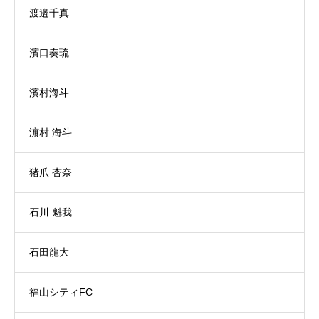
渡邉千真
濱口奏琉
濱村海斗
濵村 海斗
猪爪 杏奈
石川 魁我
石田龍大
福山シティFC