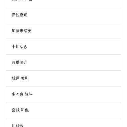
伊佐嘉矩
加藤未渚実
十川ゆき
圓乗健介
城戸 美和
多々良 敦斗
宮城 和也
川村怜