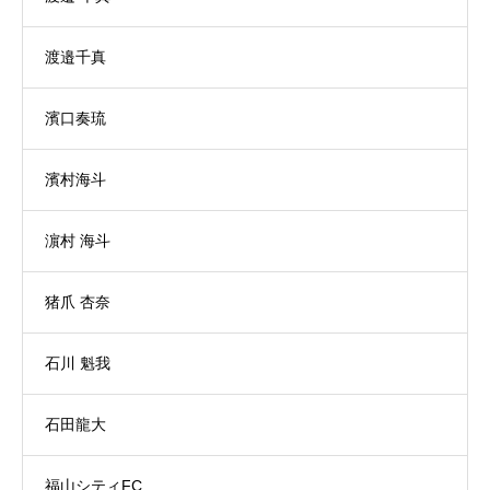
渡邉千真
濱口奏琉
濱村海斗
濵村 海斗
猪爪 杏奈
石川 魁我
石田龍大
福山シティFC