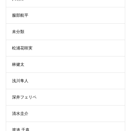
服部航平
未分類
松浦花咲実
林健太
浅川隼人
深井フェリペ
清水圭介
渡邉 千真