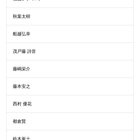
秋葉太樹
船越弘幸
茂戸藤 詩音
藤嶋栄介
藤本安之
西村 優花
都倉賢
鈴木嵐士