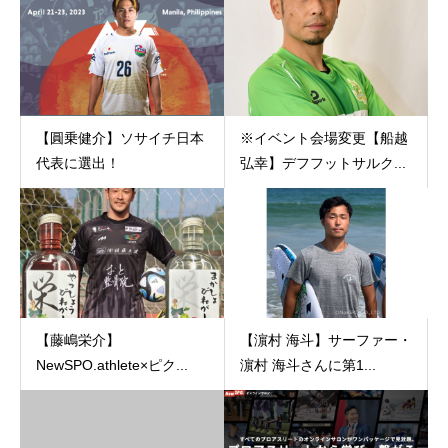
【圓乗健介】ソサイチ日本
※イベント会場変更【船越
代表に選出！
弘幸】デフフットサルク...
【藤嶋栄介】
【濵村 海斗】サーファー・
NewSPO.athlete×ピク...
濵村 海斗さんに第1...