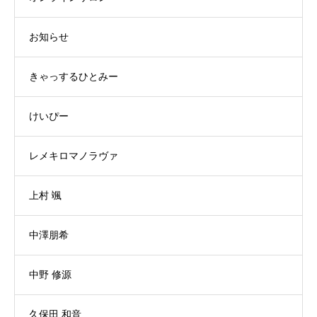
お知らせ
きゃっするひとみー
けいぴー
レメキロマノラヴァ
上村 颯
中澤朋希
中野 修源
久保田 和音