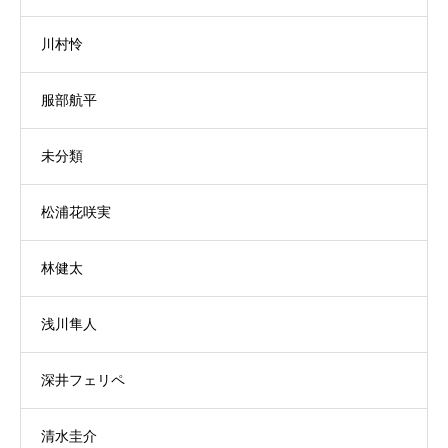
川村怜
服部航平
未分類
松浦花咲実
林健太
浅川隼人
深井フェリペ
清水圭介