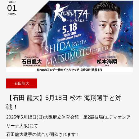
APR
01
2025
石田龍大
【石田 龍大】5月18日 松本 海翔選手と対
戦！
2025年5月18日(日)大阪府立体育会館・第2競技場(エディオンア
リーナ大阪)にて
石田龍大選手の試合が開催されます！