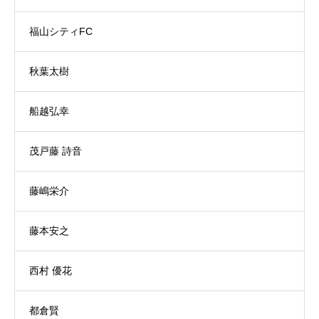
福山シティFC
秋葉太樹
船越弘幸
茂戸藤 詩音
藤嶋栄介
藤本安之
西村 優花
都倉賢