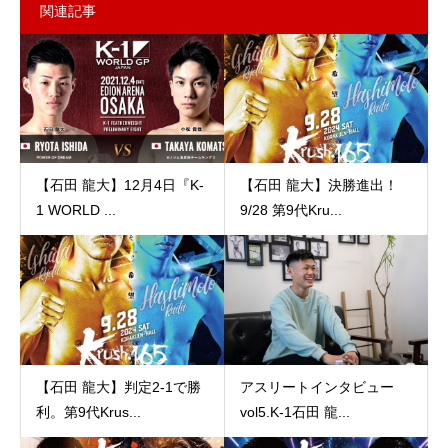
関連記事
【石田 龍大】12月4日『K-
【石田 龍大】決勝進出！
1 WORLD ...
9/28 第9代Kru...
【石田 龍大】判定2-1で勝
アスリートインタビュー
利。第9代Krus...
vol5.K-1石田 龍...