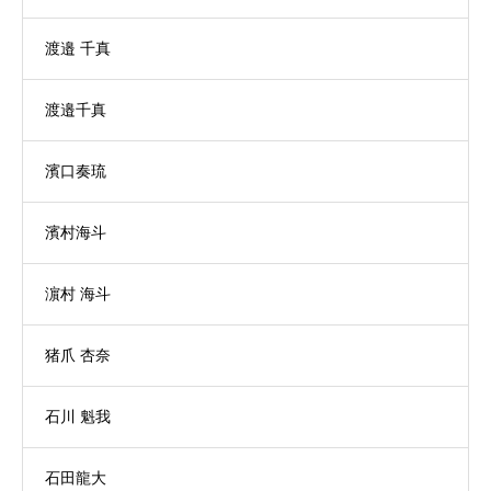
渡邉 千真
渡邉千真
濱口奏琉
濱村海斗
濵村 海斗
猪爪 杏奈
石川 魁我
石田龍大