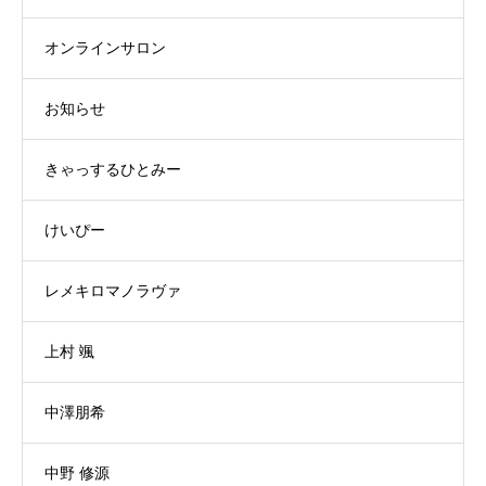
オンラインサロン
お知らせ
きゃっするひとみー
けいぴー
レメキロマノラヴァ
上村 颯
中澤朋希
中野 修源