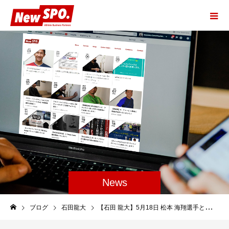
News
ブログ
石田龍大
【石田 龍大】5月18日 松本 海翔選手と対戦！