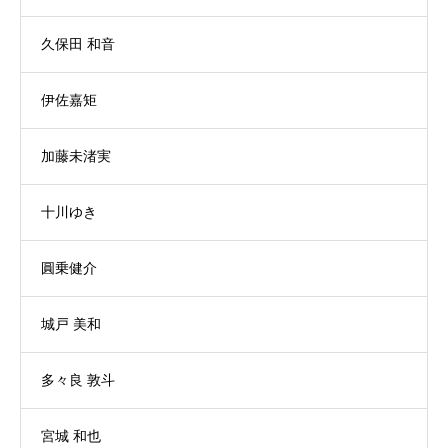
久保田 和音
伊佐嘉矩
加藤未渚実
十川ゆき
圓乗健介
城戸 美和
多々良 敦斗
宮城 和也