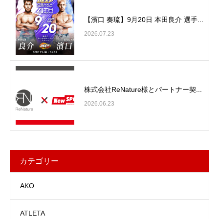
【濱口 奏琉】9月20日 本田良介 選手...
2026.07.23
株式会社ReNature様とパートナー契...
2026.06.23
カテゴリー
AKO
ATLETA