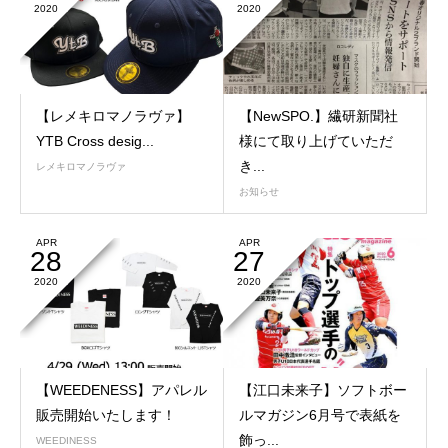
2020
2020
【レメキロマノラヴァ】
【NewSPO.】繊研新聞社
YTB Cross desig...
様にて取り上げていただ
き...
レメキロマノラヴァ
お知らせ
APR
APR
28
27
2020
2020
【WEEDENESS】アパレル
【江口未来子】ソフトボー
販売開始いたします！
ルマガジン6月号で表紙を
飾っ...
WEEDINESS