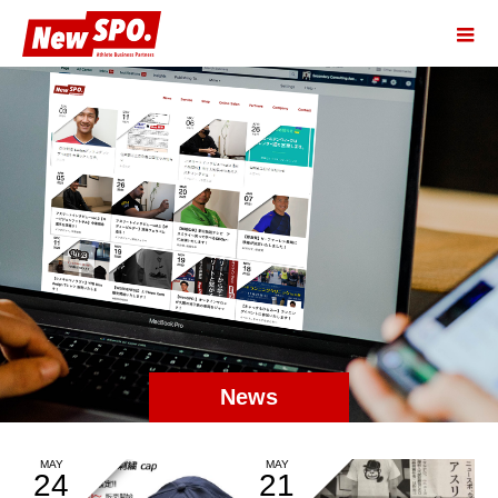
News
MAY
MAY
24
21