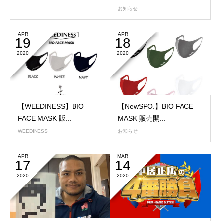
お知らせ
APR
APR
19
18
2020
2020
【WEEDINESS】BIO
【NewSPO.】BIO FACE
FACE MASK 販...
MASK 販売開...
WEEDINESS
お知らせ
APR
MAR
17
14
2020
2020