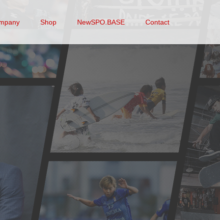
mpany
Shop
NewSPO.BASE
Contact