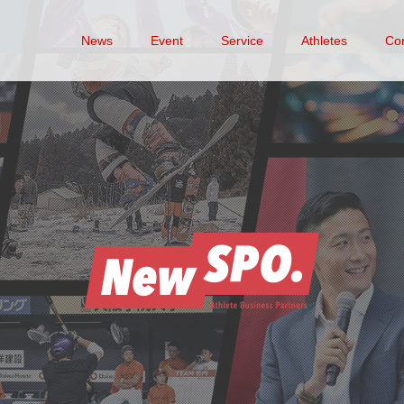
News
Event
Service
Athletes
Co