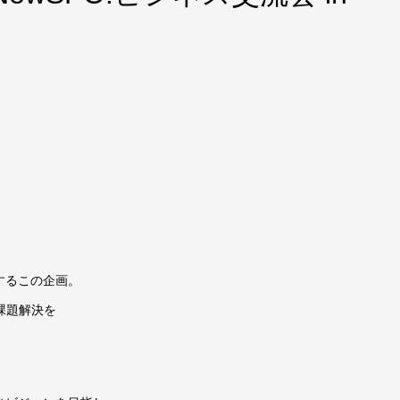
！
するこの企画。
課題解決を