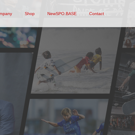
mpany
Shop
NewSPO.BASE
Contact