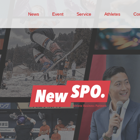
News
Event
Service
Athletes
Co