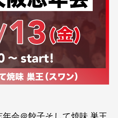
大阪忘年会＠餃子そして焼味 巣王