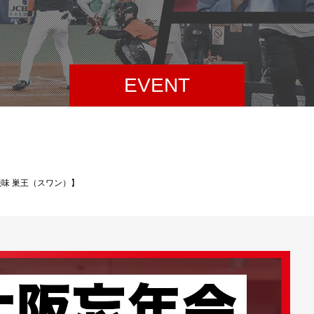
EVENT
焼味 巣王（スワン）】