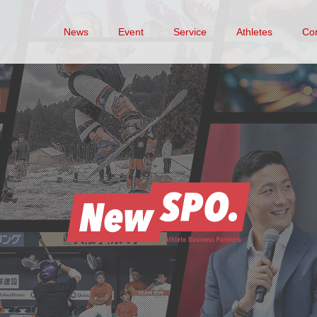
News
Event
Service
Athletes
Co