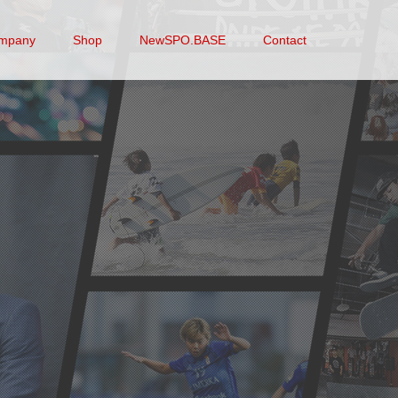
mpany
Shop
NewSPO.BASE
Contact