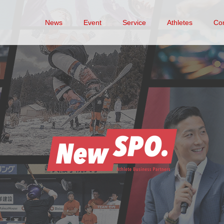
News
Event
Service
Athletes
Co