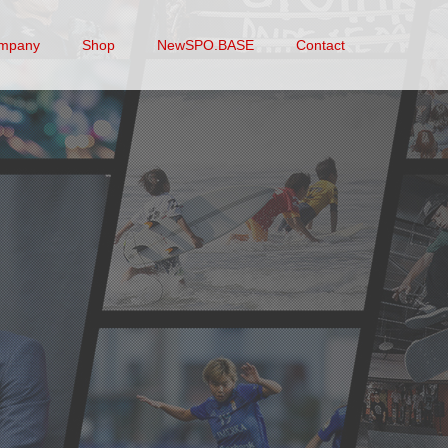
mpany
Shop
NewSPO.BASE
Contact