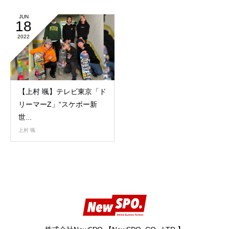
JUN
18
2022
【上村 颯】テレビ東京「ド
リーマーZ」“スケボー新
世...
上村 颯